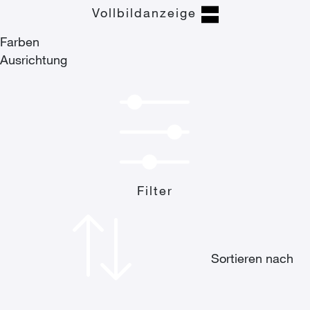
Vollbildanzeige
Farben
Ausrichtung
Filter
Sortieren nach