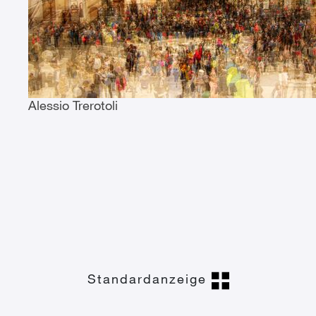
Alessio Trerotoli
Standardanzeige