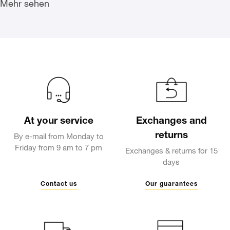
Fügen Sie das Foto meiner Wunschliste hinzu
Fü
Mehr sehen
At your service
Exchanges and
returns
By e-mail from Monday to
Friday from 9 am to 7 pm
Exchanges & returns for 15
days
Contact us
Our guarantees