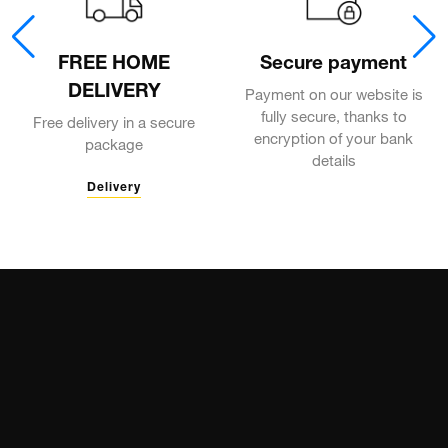
FREE HOME
Secure payment
DELIVERY
Payment on our website is
fully secure, thanks to
Free delivery in a secure
encryption of your bank
package
details
Delivery