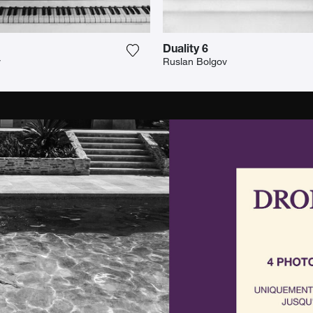
Duality 6
o meiner Wunschliste hinzu
Fügen Sie das Foto meiner Wunschl
v
Ruslan Bolgov