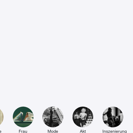
e
Frau
Mode
Akt
Inszenierung