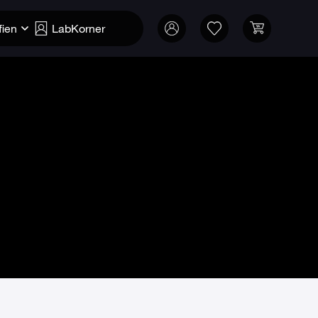
fien
LabKorner