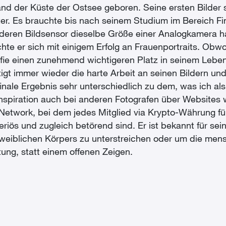
and der Küste der Ostsee geboren. Seine ersten Bilder 
ter. Es brauchte bis nach seinem Studium im Bereich Fi
 deren Bildsensor dieselbe Größe einer Analogkamera h
e er sich mit einigem Erfolg an Frauenportraits. Obwo
afie einen zunehmend wichtigeren Platz in seinem Lebe
igt immer wieder die harte Arbeit an seinen Bildern un
inale Ergebnis sehr unterschiedlich zu dem, was ich al
 Inspiration auch bei anderen Fotografen über Websites 
lNetwork, bei dem jedes Mitglied via Krypto-Währung für
eriös und zugleich betörend sind. Er ist bekannt für sein
blichen Körpers zu unterstreichen oder um die mensch
ung, statt einem offenen Zeigen.