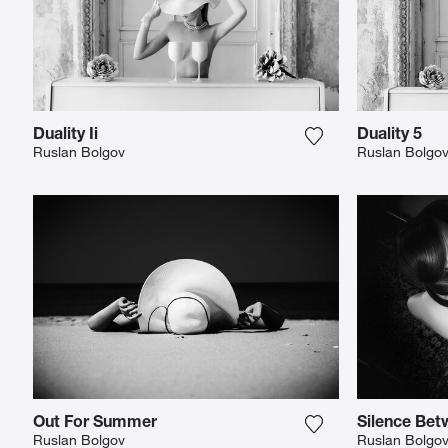
Duality Ii
Duality 5
Fügen Sie das Fot
Ruslan Bolgov
Ruslan Bolgo
Out For Summer
Silence Bet
Fügen Sie das Fot
Ruslan Bolgov
Ruslan Bolgo