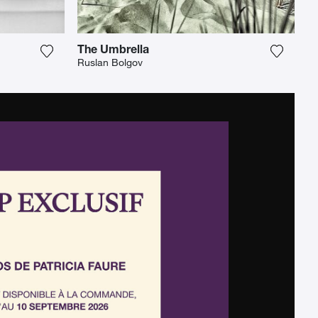
The Umbrella
iste hinzu
Fügen Sie das Foto meiner Wunschliste hinzu
Fügen S
Ruslan Bolgov