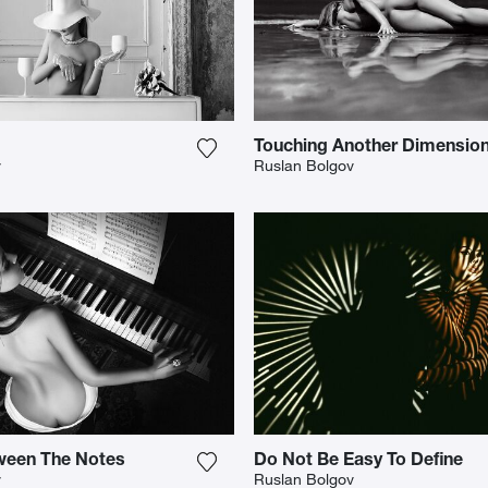
Touching Another Dimensio
o meiner Wunschliste hinzu
Fügen Sie das Foto meiner Wunschl
v
Ruslan Bolgov
ween The Notes
Do Not Be Easy To Define
o meiner Wunschliste hinzu
Fügen Sie das Foto meiner Wunschl
v
Ruslan Bolgov