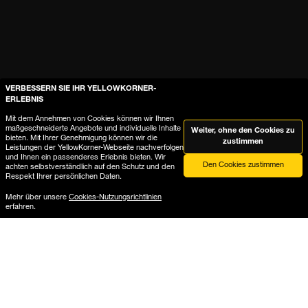
VERBESSERN SIE IHR YELLOWKORNER-
ERLEBNIS
Mit dem Annehmen von Cookies können wir Ihnen
maßgeschneiderte Angebote und individuelle Inhalte
Weiter, ohne den Cookies zu
bieten. Mit Ihrer Genehmigung können wir die
zustimmen
Leistungen der YellowKorner-Webseite nachverfolgen
Hilfe
und Ihnen ein passenderes Erlebnis bieten. Wir
Den Cookies zustimmen
achten selbstverständlich auf den Schutz und den
Respekt Ihrer persönlichen Daten.
Wo ist meine Bestellung?
Mehr über unsere
Cookies-Nutzungsrichtlinien
erfahren.
Lieferung und Rückgabe
Produktführer die Galerie-Rahmung
Produktführer Kaschierungen
B2B-Dienstleistungen