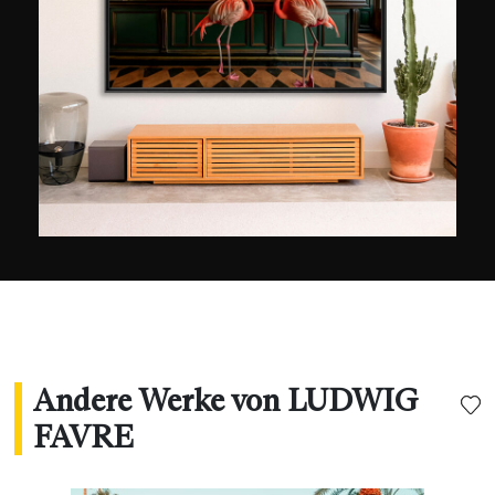
fühlt. Besonders in New York lässt sich Ludwig
Favre von der atemberaubenden Infrastruktur
der Stadt überraschen, die ihresgleichen sucht.
Wann immer er die Gelegenheit dazu hat,
offenbart er eine Vision, die sowohl dynamisch
als auch gelassen ist. Seine Bilder, die 2015 mit
dem Geo-Preis ausgezeichnet wurden, sind in
Paris, Sydney, Seoul, New York und Los Angeles
gezeigt worden. Sie wurden auch von den
großen Marken Bauer Media Group, Visa
Platinum, L'Oréal und den US Open verwendet.
"
Andere Werke von LUDWIG
FAVRE