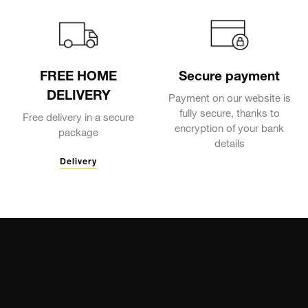
FREE HOME
Secure payment
DELIVERY
Payment on our website is
fully secure, thanks to
Free delivery in a secure
encryption of your bank
package
details
Delivery