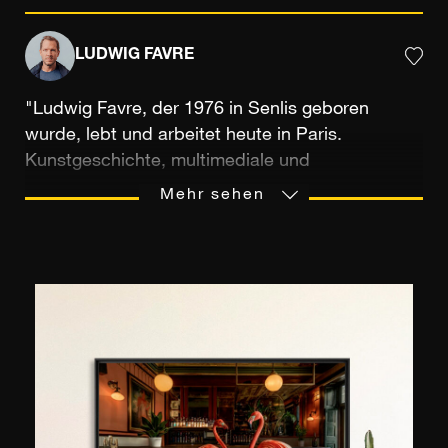
LUDWIG FAVRE
"Ludwig Favre, der 1976 in Senlis geboren
wurde, lebt und arbeitet heute in Paris.
Kunstgeschichte, multimediale und
audiovisionelle Studien, als auch die Weitergabe
Mehr sehen
einer Leidenschaft zwischen Vater und Sohn,
waren die Mittel, die das Auge des Fotografen
für die Wiedergabe malerischer Landschaften
sensibilisierten. Die fotografische Praxis erlaubt
es Ludwig Favre, ""Lebensabschitte""
festzuhalten, die er auf seinen vielen Reisen
gerne spontan einfängt. Vor allem die, die
zwischen Frankreich und den Vereinigten
Staaten entstanden sind, wo er sich zu Hause