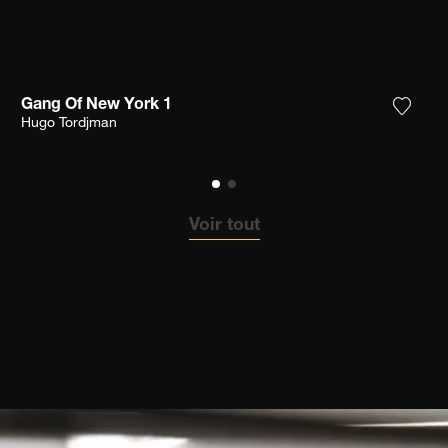
Gang Of New York 1
ter la photographie à ma wishlist
Ajoute
Hugo Tordjman
Voir tout