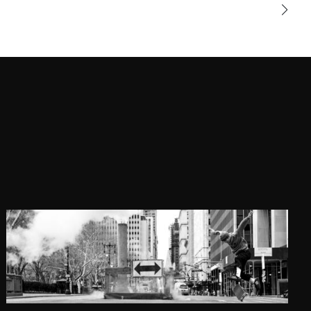
elles font également l'objet d'une
dizaines d'ouvrages dont « Népal,
couleur et lumière » (2001), «
Toscane Éternelle » (2002), «
Tableaux du Rajasthan » (2003) et «
La Mongolie de Gengis Khan »
(2017).