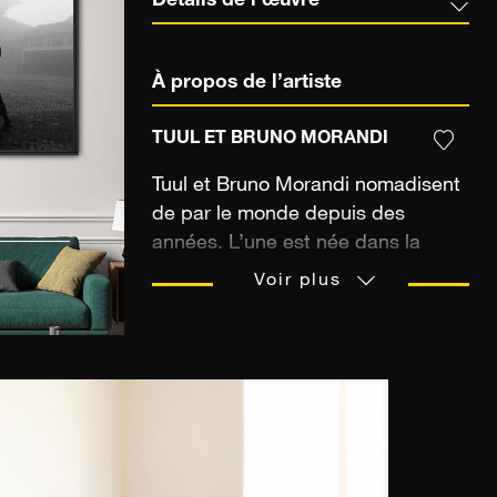
Détails de l’œuvre
À propos de l’artiste
TUUL ET BRUNO MORANDI
Tuul et Bruno Morandi nomadisent
de par le monde depuis des
années. L’une est née dans la
steppe, l’autre au bord de la mer.
Voir plus
Malgré les 10 000 km qui les
séparaient la rencontre a bien eu
lieu et depuis 20 ans ces deux
photographes partagent leur vie et
leur passion. Après avoir grandi
dans la steppe mongole et vécu
une enfance nomade unique, Tuul