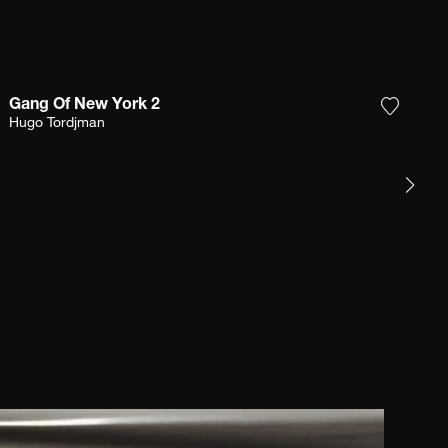
Gang Of New York 2
r la photographie à ma wishlist
Ajouter
Hugo Tordjman