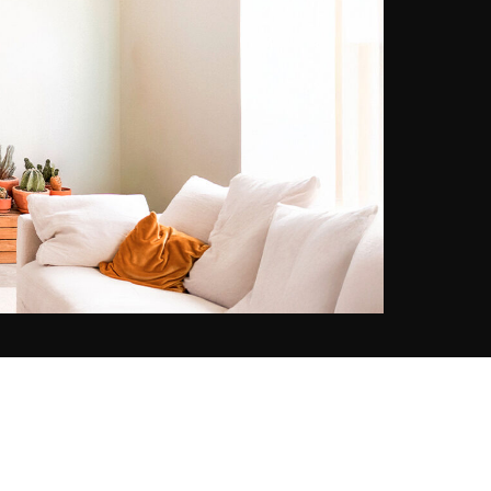
atterrit à Paris pour ses études.
Après un master en politique de la
culture, elle se passionne pour l’art
graphique et la photographie.
Finaliste du Grand Prix
Photoreportage Etudiant Paris-
Match en 2005, Tuul entre alors
dans le monde de la photo.
Architecte de formation, Bruno a
passé tous les étés de son
enfance au pays de son père, la
Toscane. On devine que ces
paysages de collines où la lumière
ne quitte jamais le registre de la
peinture ont influencé son regard
ainsi que son goût du voyage.
C’est à 18, ans lors d’un voyage