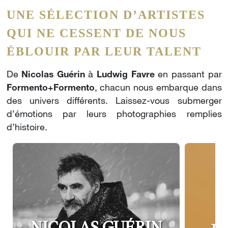
UNE SÉLECTION D’ARTISTES
QUI NE CESSENT DE NOUS
ÉBLOUIR PAR LEUR TALENT
De
Nicolas Guérin
à
Ludwig Favre
en passant par
Formento+Formento
, chacun nous embarque dans
des univers différents. Laissez-vous submerger
d’émotions par leurs photographies remplies
d’histoire.
NICOLAS GUÉRIN