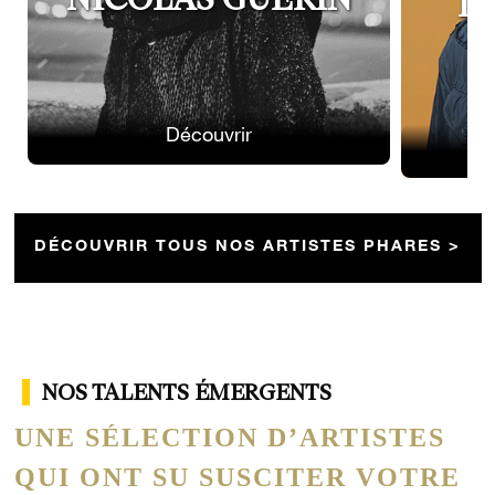
L
Découvrir
DÉCOUVRIR TOUS NOS ARTISTES PHARES >
NOS TALENTS ÉMERGENTS
UNE SÉLECTION D’ARTISTES
QUI ONT SU SUSCITER VOTRE