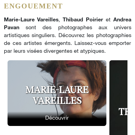
ENGOUEMENT
Marie-Laure Vareilles
,
Thibaud Poirier
et
Andrea
Pavan
sont des photographes aux univers
artistiques singuliers. Découvrez les photographies
de ces artistes émergents. Laissez-vous emporter
par leurs visées divergentes et atypiques.
MARIE-LAURE
VAREILLES
THI
Découvrir