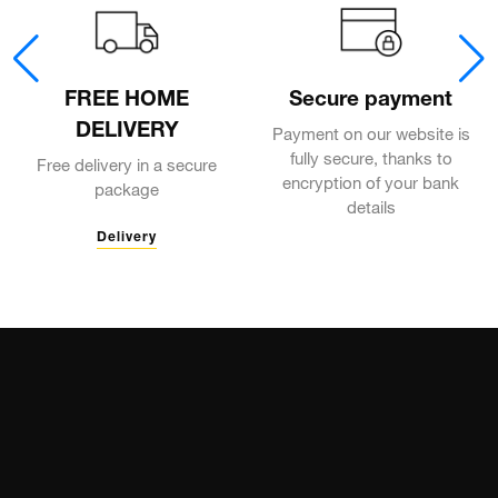
FREE HOME
Secure payment
DELIVERY
Payment on our website is
fully secure, thanks to
Free delivery in a secure
encryption of your bank
package
details
Delivery