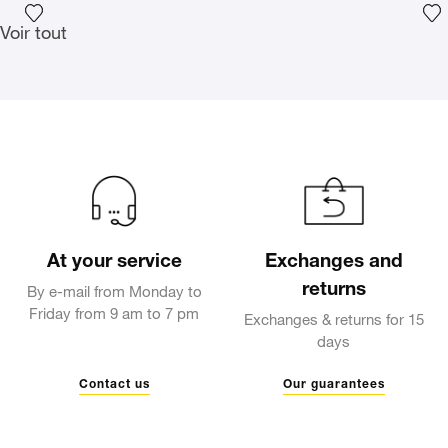
Ajouter la photographie à ma wishlist
Aj
Voir tout
At your service
Exchanges and
returns
By e-mail from Monday to
Friday from 9 am to 7 pm
Exchanges & returns for 15
days
Contact us
Our guarantees