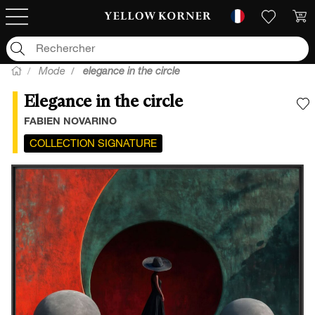
Mode
elegance in the circle
Elegance in the circle
A
FABIEN NOVARINO
COLLECTION SIGNATURE