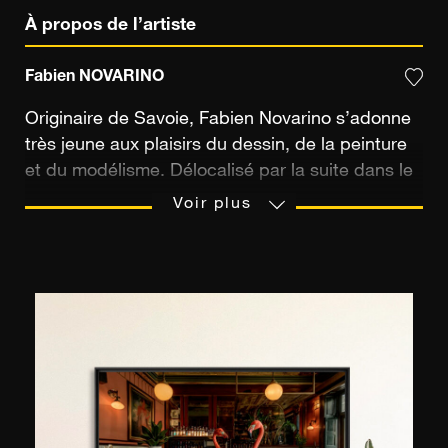
À propos de l’artiste
Fabien NOVARINO
Originaire de Savoie, Fabien Novarino s’adonne
très jeune aux plaisirs du dessin, de la peinture
et du modélisme. Délocalisé par la suite dans le
sud de la France, il sera fortement influencé par
Voir plus
les nouveaux décors provençaux qui l’entourent.
Des études littéraires et une carrière
commerciale plus tard, Fabien Novarino a 27 ans
lorsqu’il décide de se consacrer exclusivement à
la poursuite de sa passion : la peinture. D’abord
proche de l’école provençale, il élargit ensuite
son champ d’exploration en portant son
attention sur des lieux aux contrastes marqués,
tels que New York, ou Paris. Depuis 2010,