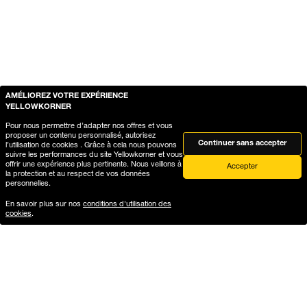
AMÉLIOREZ VOTRE EXPÉRIENCE
YELLOWKORNER
Pour nous permettre d’adapter nos offres et vous
proposer un contenu personnalisé, autorisez
Continuer sans accepter
l’utilisation de cookies . Grâce à cela nous pouvons
suivre les performances du site Yellowkorner et vous
offrir une expérience plus pertinente. Nous veillons à
Accepter
la protection et au respect de vos données
personnelles.
En savoir plus sur nos
conditions d'utilisation des
cookies
.
At your service
Exchanges and
returns
By e-mail from Monday to
Friday from 9 am to 7 pm
Exchanges & returns for 15
days