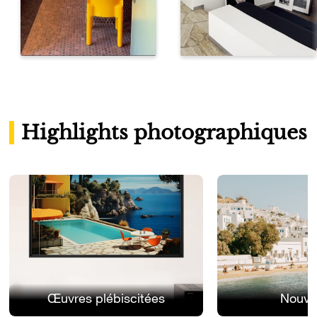
Highlights photographiques
Œuvres plébiscitées
Nouve