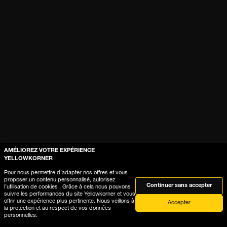
AMÉLIOREZ VOTRE EXPÉRIENCE
YELLOWKORNER
Pour nous permettre d’adapter nos offres et vous
proposer un contenu personnalisé, autorisez
Continuer sans accepter
l’utilisation de cookies . Grâce à cela nous pouvons
suivre les performances du site Yellowkorner et vous
offrir une expérience plus pertinente. Nous veillons à
Accepter
la protection et au respect de vos données
personnelles.