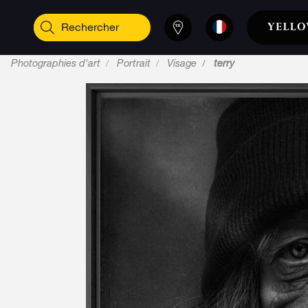
Photographies d'art
Portrait
Visage
terry