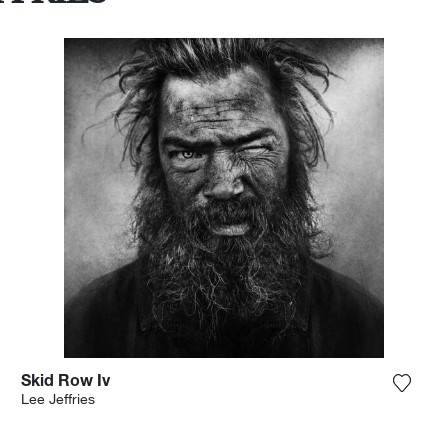
Skid Row Iv
ter la photographie à ma wishlist
Ajoute
Lee Jeffries