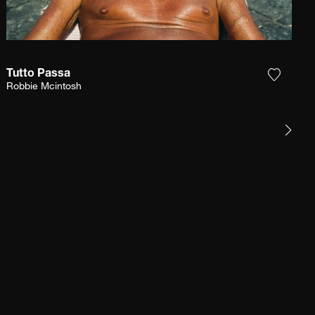
Tutto Passa
r la photographie à ma wishlist
Ajouter
Robbie Mcintosh