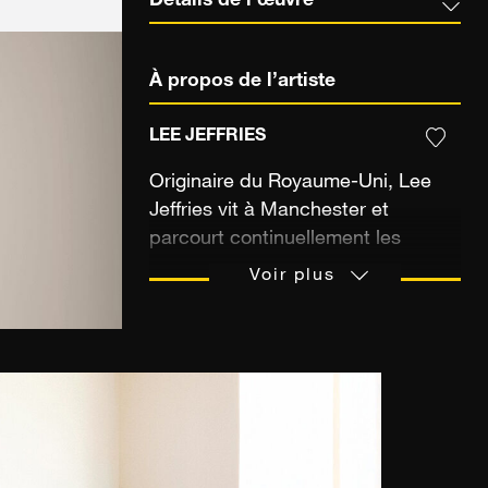
Détails de l’œuvre
À propos de l’artiste
LEE JEFFRIES
Originaire du Royaume-Uni, Lee
Jeffries vit à Manchester et
parcourt continuellement les
grandes villes occidentales à la
Voir plus
rencontre des habitants des rues
dont il souhaite révéler la noblesse.
Autrefois comptable, c’est lors
d’un marathon qu’il effectue en
2008 à Londres qu’il croise le
chemin d’une jeune femme blottie
dans son sac de couchage près de