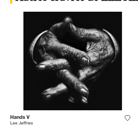
Hands V
Ajou
Lee Jeffries