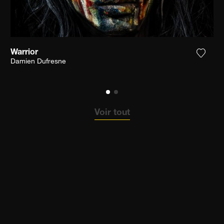
Warrior
ter la photographie à ma wishlist
Ajoute
Damien Dufresne
Voir tout