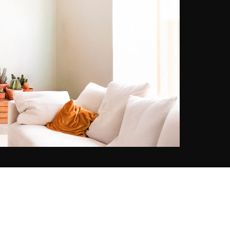
Leicester Square. Sa perception
des sans-abri s’en trouve
bouleversée et Lee Jeffries ne peut
s’empêcher de la photographier.
Cette formidable rencontre marque
le début de sa démarche artistique
et sociale : les SDF deviennent ses
principaux et uniques sujets. Le
photographe humaniste explique
que chaque image résulte d’une
longue discussion avec chacun
d’entre eux, un moment privilégié
qui lui permet d’établir une
connexion se ressentant
particulièrement dans leur regard.
« L’émotion est dans les yeux »
précise Lee Jeffries dont les