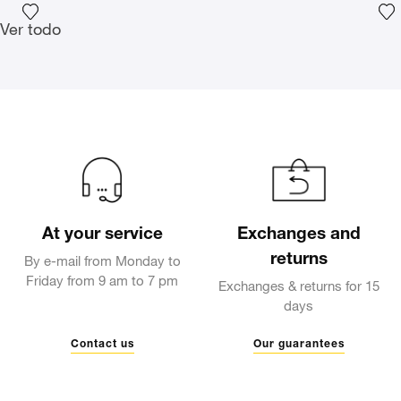
Agrega la fotografía a mi lista de deseos
Ag
Ver todo
At your service
Exchanges and
returns
By e-mail from Monday to
Friday from 9 am to 7 pm
Exchanges & returns for 15
days
Contact us
Our guarantees