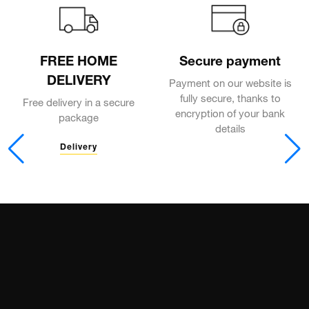
FREE HOME
Secure payment
DELIVERY
Payment on our website is
fully secure, thanks to
Free delivery in a secure
encryption of your bank
package
details
Delivery