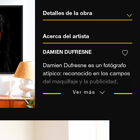
Detalles de la obra
Acerca del artista
DAMIEN DUFRESNE
Damien Dufresne es un fotógrafo
atípico: reconocido en los campos
del maquillaje y la publicidad,
encuentra en su carrera como
Ver más
fotógrafo artístico la libertad de
olvidar los códigos y las
limitaciones de la moda. … «La
fotografía artística me da
verdadera libertad, puedo dejar
volar mi imaginación, no intento