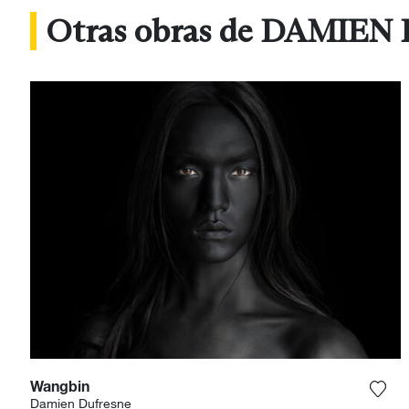
Otras obras de DAMIE
Wangbin
Agre
Damien Dufresne