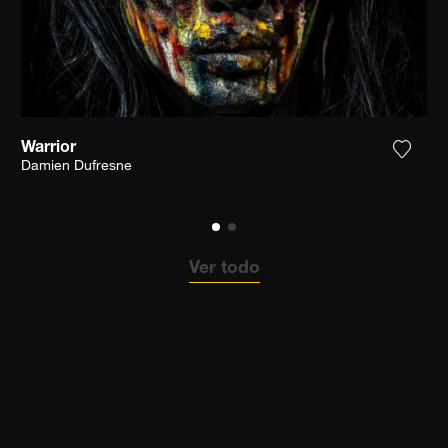
Warrior
ga la fotografía a mi lista de deseos
Agrega
Damien Dufresne
Ver todo