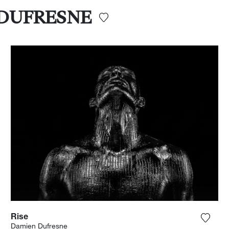
N DUFRESNE
Rise
ga la fotografía a mi lista de deseos
Agrega
Damien Dufresne