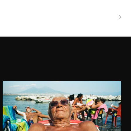
"Clandestins", YellowKorner
Galerie Francs Bourgeois, París,
Francia