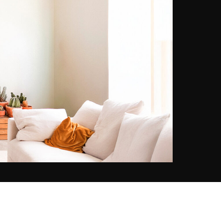
provocar pero tampoco me
prohíbo nada, sigo mi instinto,
hago imágenes que tienen un
significado para mí, imágenes que
me hablan…» … «Para mí, el
dibujo, la pintura o la fotografía son
una forma de expresión, de contar
historias sin usar palabras, una
forma de lenguaje, una manera
diferente de comunicar…» … «La
técnica no es un fin en sí misma.
La técnica no es un fin, sino un
medio que debe estar al servicio
de la creatividad... la emoción es
lo que más cuenta para mí…» Su
fuerza: la creatividad, su
especificidad: las texturas y los