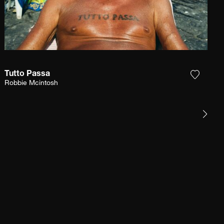
Tutto Passa
 la fotografía a mi lista de deseos
Agrega l
Robbie Mcintosh