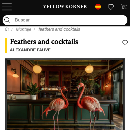
Montaje
feathers and cocktails
Feathers and cocktails
A
ALEXANDRE FAUVE