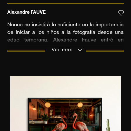
Alexandre FAUVE
Nunca se insistirá lo suficiente en la importancia
de iniciar a los niños a la fotografía desde una
edad temprana. Alexandre Fauve entró en
contacto con la fotografía y se aficionó a ella en
Ver más
el instituto, donde había un laboratorio en blanco
y negro. A continuación, se inscribió en el club
de fotografía de su barrio y ya estaba en buen
camino: "Entonces supe que ésta era la
profesión que quería ejercer, así que no lo dudé
y estudié fotografía en París" explica. Su abuela
también fue una fuente de inspiración: modista
de profesión, le recibía a menudo en su taller. De
ella sacó su gusto por la moda y el diseño...
influencias que hoy encontramos en sus