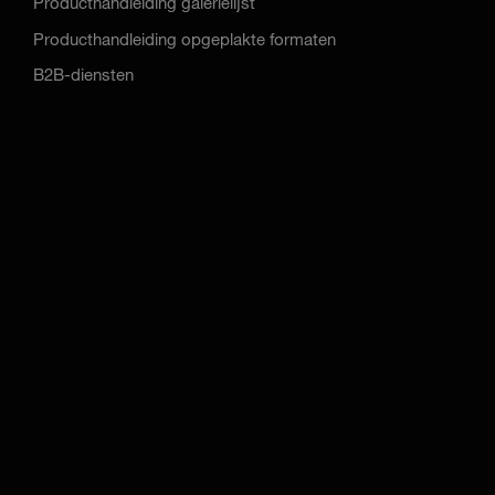
Producthandleiding galerielijst
Producthandleiding opgeplakte formaten
B2B-diensten