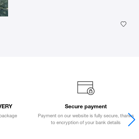
Voeg h
VERY
Secure payment
e package
Payment on our website is fully secure, thanks
to encryption of your bank details