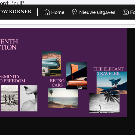
rd: "null"
Home
Nieuwe uitgaves
Fo