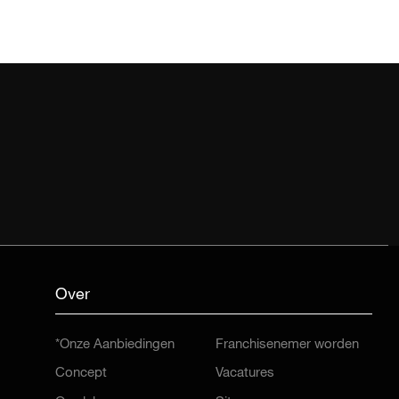
Over
*Onze Aanbiedingen
Franchisenemer worden
Concept
Vacatures