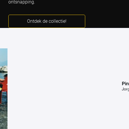
ontsnapping.
Ontdek de collectie!
Pin
Jor