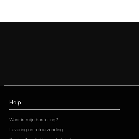
Help
Waar is mijn bestelling?
Levering en retourzending