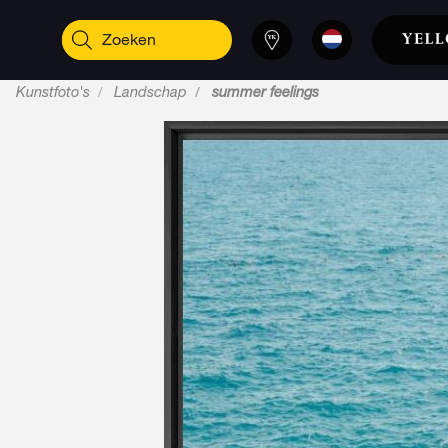
Kunstfoto's
Landschap
summer feelings