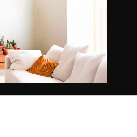
filmische esthetiek, vermengt
hedendaagse poëzie met de
nostalgie van tijdloze kusten.
Samen creëren ze een gevoelige
dialoog tussen emotie, licht en
elegantie, en leggen ze de essentie
vast van kostbare momenten die
we graag zouden willen uitstellen.
Hun gezamenlijke werk,
tentoongesteld in YellowKorner,
viert een levenskunst, tussen
visueel erfgoed en een vernieuwd
perspectief.