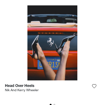
Head Over Heels
 het product toe aan mijn verlanglijst
Voeg h
Nik And Kerry Wheeler