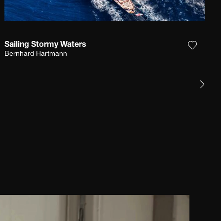
Sailing Stormy Waters
et product toe aan mijn verlanglijst
Voeg het
Bernhard Hartmann