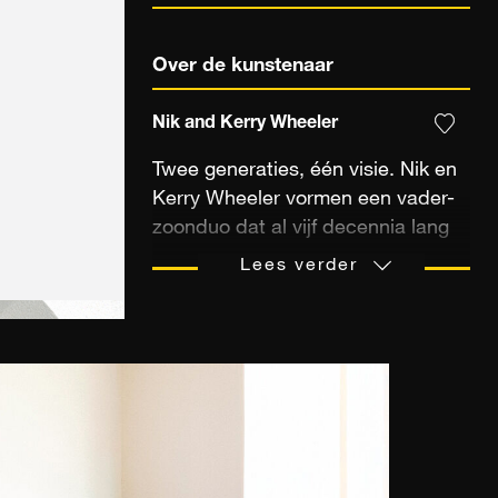
Over de kunstenaar
Nik and Kerry Wheeler
Twee generaties, één visie. Nik en
Kerry Wheeler vormen een vader-
zoonduo dat al vijf decennia lang
de ingetogen schoonheid van de
Lees verder
wereld vastlegt met zijn foto's.
Niks visie, een gerenommeerd
fotograaf die gepubliceerd is in
National Geographic en The
Observer, legt de ziel vast van
plaatsen door de jaren heen,
ongeacht hun cultuur of tijd.
Kerry's visie, met zijn zonnige en