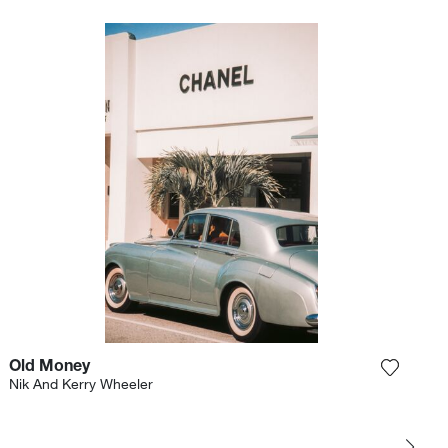
Old Money
et product toe aan mijn verlanglijst
Voeg het
Nik And Kerry Wheeler