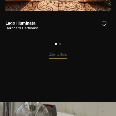
Lago Illuminata
 het product toe aan mijn verlanglijst
Voeg h
Bernhard Hartmann
Zie alles