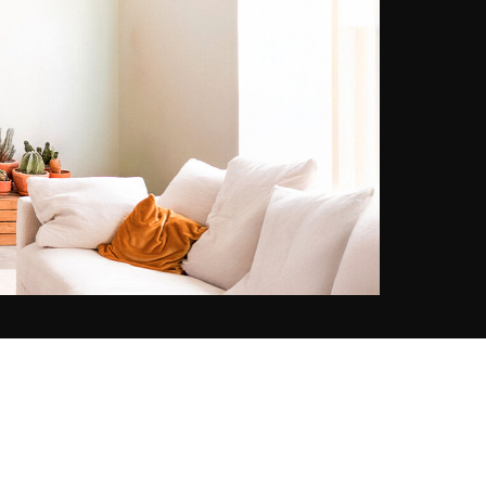
filmische esthetiek, vermengt
hedendaagse poëzie met de
nostalgie van tijdloze kusten.
Samen creëren ze een gevoelige
dialoog tussen emotie, licht en
elegantie, en leggen ze de essentie
vast van kostbare momenten die
we graag zouden willen uitstellen.
Hun gezamenlijke werk,
tentoongesteld in YellowKorner,
viert een levenskunst, tussen
visueel erfgoed en een vernieuwd
perspectief.