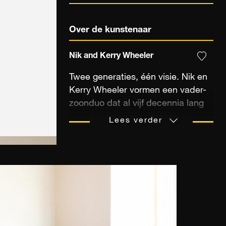
Over de kunstenaar
Nik and Kerry Wheeler
Twee generaties, één visie. Nik en
Kerry Wheeler vormen een vader-
zoonduo dat al vijf decennia lang
de ingetogen schoonheid van de
Lees verder
wereld vastlegt met zijn foto's.
Niks visie, een gerenommeerd
fotograaf die gepubliceerd is in
National Geographic en The
Observer, legt de ziel vast van
plaatsen door de jaren heen,
ongeacht hun cultuur of tijd.
Kerry's visie, met zijn zonnige en