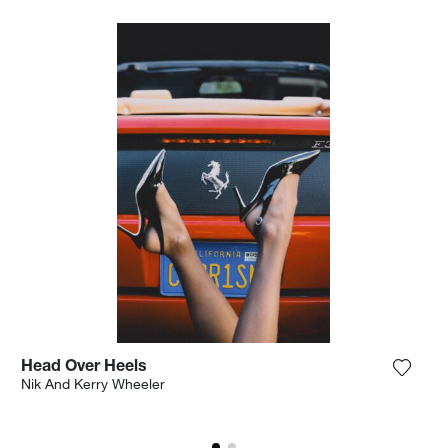
Head Over Heels
 het product toe aan mijn verlanglijst
Voeg h
Nik And Kerry Wheeler