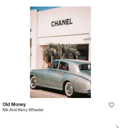
Old Money
et product toe aan mijn verlanglijst
Voeg het
Nik And Kerry Wheeler