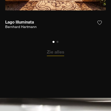
Lago Illuminata
 het product toe aan mijn verlanglijst
Voeg h
Bernhard Hartmann
Zie alles