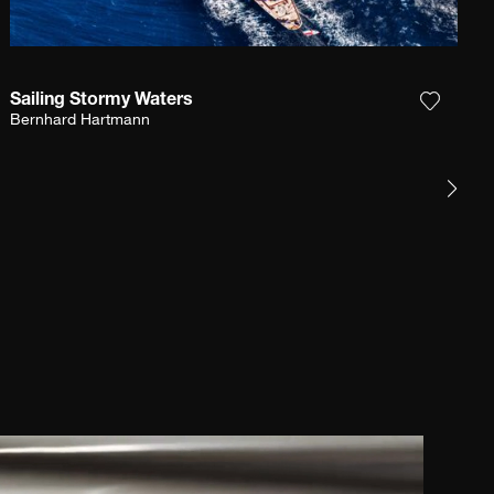
Sailing Stormy Waters
et product toe aan mijn verlanglijst
Voeg het
Bernhard Hartmann