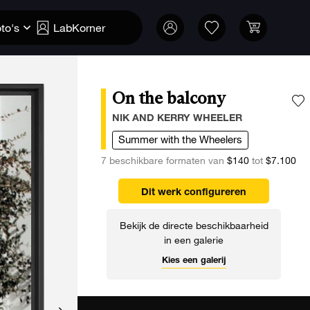
to's
LabKorner
On the balcony
V
NIK AND KERRY WHEELER
Summer with the Wheelers
7 beschikbare formaten van
$140
tot
$7.100
Dit werk configureren
Bekijk de directe beschikbaarheid
in een galerie
Kies een galerij