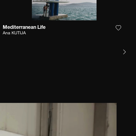
Mediterranean Life
et product toe aan mijn verlanglijst
Voeg het
Ana KUTIJA