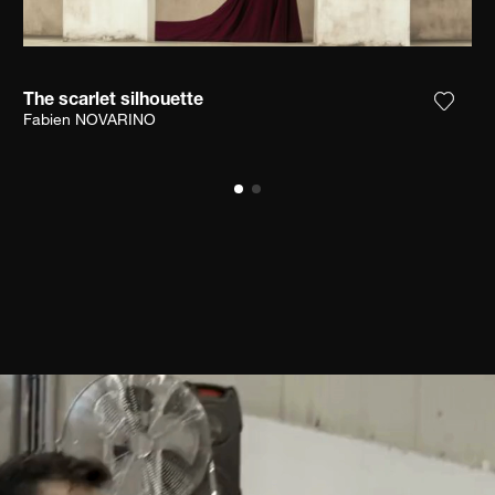
The scarlet silhouette
 het product toe aan mijn verlanglijst
Voeg h
Fabien NOVARINO