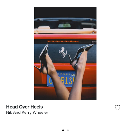
Head Over Heels
 het product toe aan mijn verlanglijst
Voeg h
Nik And Kerry Wheeler