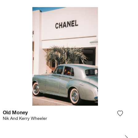
Old Money
et product toe aan mijn verlanglijst
Voeg het
Nik And Kerry Wheeler