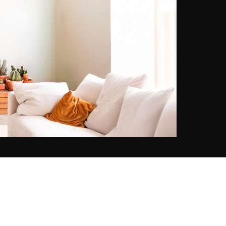
filmische esthetiek, vermengt
hedendaagse poëzie met de
nostalgie van tijdloze kusten.
Samen creëren ze een gevoelige
dialoog tussen emotie, licht en
elegantie, en leggen ze de essentie
vast van kostbare momenten die
we graag zouden willen uitstellen.
Hun gezamenlijke werk,
tentoongesteld in YellowKorner,
viert een levenskunst, tussen
visueel erfgoed en een vernieuwd
perspectief.