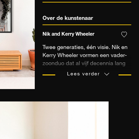
Over de kunstenaar
Nik and Kerry Wheeler
Twee generaties, één visie. Nik en
Kerry Wheeler vormen een vader-
zoonduo dat al vijf decennia lang
de ingetogen schoonheid van de
Lees verder
wereld vastlegt met zijn foto's.
Niks visie, een gerenommeerd
fotograaf die gepubliceerd is in
National Geographic en The
Observer, legt de ziel vast van
plaatsen door de jaren heen,
ongeacht hun cultuur of tijd.
Kerry's visie, met zijn zonnige en