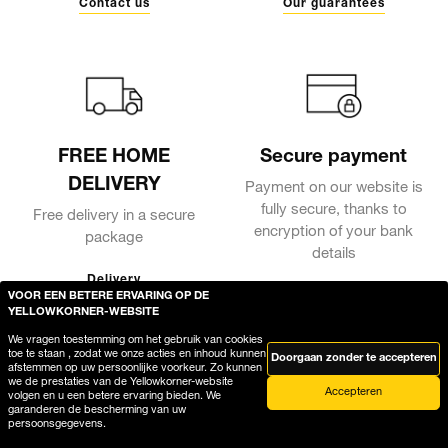
Contact us
Our guarantees
FREE HOME
Secure payment
DELIVERY
Payment on our website is
fully secure, thanks to
Free delivery in a secure
encryption of your bank
package
details
Delivery
VOOR EEN BETERE ERVARING OP DE
YELLOWKORNER-WEBSITE
We vragen toestemming om het gebruik van cookies
toe te staan , zodat we onze acties en inhoud kunnen
Doorgaan zonder te accepteren
afstemmen op uw persoonlijke voorkeur. Zo kunnen
we de prestaties van de Yellowkorner-website
Accepteren
volgen en u een betere ervaring bieden. We
garanderen de bescherming van uw
persoonsgegevens.