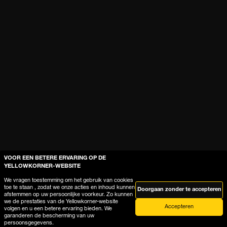
VOOR EEN BETERE ERVARING OP DE
YELLOWKORNER-WEBSITE
We vragen toestemming om het gebruik van cookies
toe te staan , zodat we onze acties en inhoud kunnen
Doorgaan zonder te accepteren
afstemmen op uw persoonlijke voorkeur. Zo kunnen
we de prestaties van de Yellowkorner-website
Accepteren
volgen en u een betere ervaring bieden. We
garanderen de bescherming van uw
persoonsgegevens.