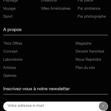
Paysage
Créations
Par pièce
Voyage
Villes Américaines
Par ambiance
Sport
Par photographe
A propos
*Nos Offres
Magazine
Concept
Devenir franchisé
Laboratoire
Nous Rejoindre
Artistes
Plan du site
Galeries
Inscrivez-vous à notre newsletter