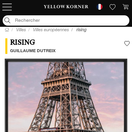
Villes
Villes européennes
rising
RISING
A
GUILLAUME DUTREIX