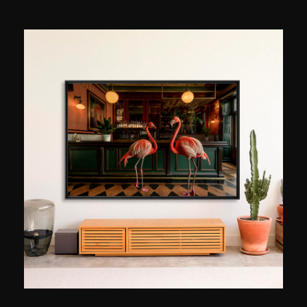
formation technique aux Gobelins à Paris, il
décide d’échanger définitivement ses
synthétiseurs contre un appareil
photographique. Il hérite du talent de son grand-
père, photographe amateur qui développait lui-
même ses portraits. C’est grâce à une
fréquentation assidue des musées que l’artiste
éduque par ailleurs son regard et apprend à
composer ses cadres, ses lumières et ses mises
en scène dans un souci d’équilibre et de rigueur
extrêmes. Avec plus de 110 000 abonnés sur
son compte Instagram, Guillaume Dutreix se
forge une place dans le monde des grands. Ses
images ne se limitent pas à la toile, elles ont été
publiées dans des magazines d’architecture et
ont été exposées en France et en Belgique.