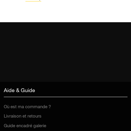
Aide & Guide
Où est ma commande ?
Livraison et retours
Guide encadré galerie