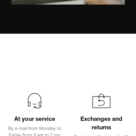
At your service
Exchanges and
returns
By e-mail from Monday to
Friday from 9 am to 7 pm