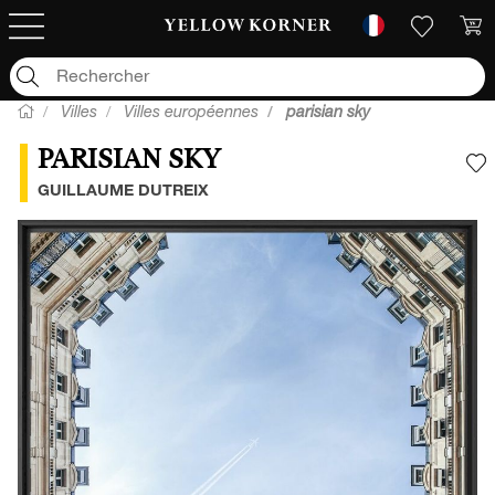
Villes
Villes européennes
parisian sky
PARISIAN SKY
A
GUILLAUME DUTREIX