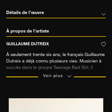
Détails de l’œuvre
À propos de l’artiste
GUILLAUME DUTREIX
À seulement trente six ans, le français Guillaume
Dutreix a déjà connu plusieurs vies. Musicien à
succès dans le groupe Teenage Bad Girl, il
réalise deux albums de musique électronique et
Voir plus
performe dans plus de 200 concerts à travers le
monde. Depuis 2011, et après avoir suivi une
formation technique aux Gobelins à Paris, il
décide d’échanger définitivement ses
synthétiseurs contre un appareil