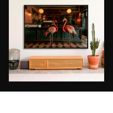
photographique. Il hérite du talent de son grand-
père, photographe amateur qui développait lui-
même ses portraits. C’est grâce à une
fréquentation assidue des musées que l’artiste
éduque par ailleurs son regard et apprend à
composer ses cadres, ses lumières et ses mises
en scène dans un souci d’équilibre et de rigueur
extrêmes. Avec plus de 110 000 abonnés sur
son compte Instagram, Guillaume Dutreix se
forge une place dans le monde des grands. Ses
images ne se limitent pas à la toile, elles ont été
publiées dans des magazines d’architecture et
ont été exposées en France et en Belgique.