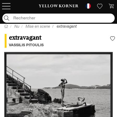
Nu
Mise en scene
extravagant
extravagant
A
VASSILIS PITOULIS