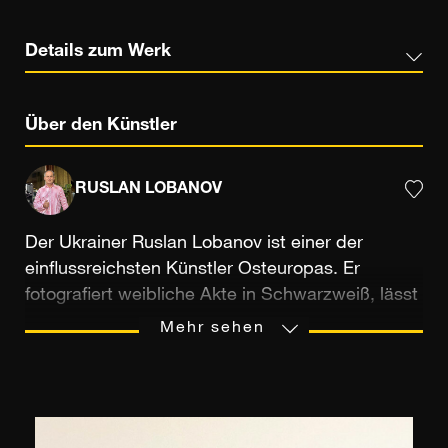
Details zum Werk
Über den Künstler
RUSLAN LOBANOV
Der Ukrainer Ruslan Lobanov ist einer der
einflussreichsten Künstler Osteuropas. Er
fotografiert weibliche Akte in Schwarzweiß, lässt
sich von Kino und Mode inspirieren und
Mehr sehen
produziert erotische Fotografien, die ungehindert
die Körper sinnlicher Frauen zur Schau stellen.
Durch die Störung etablierter Codes stellen die
Modelle eine bestimmte Art weiblicher Freiheit