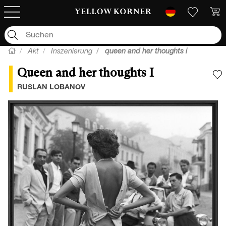
Akt
Inszenierung
queen and her thoughts i
Queen and her thoughts I
F
RUSLAN LOBANOV