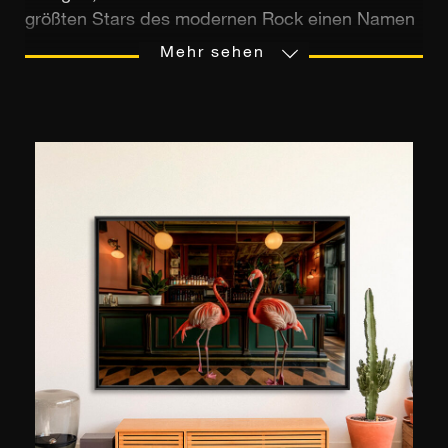
größten Stars des modernen Rock einen Namen
gemacht hat. Die Band U2, Lady Gaga, Paul
Mehr sehen
McCartney und Michael Jackson zählen ebenso
zu seinem Werk, wie seine unzähligen
Kooperationen mit renommierten Magazinen
(Vanity Fair, GQ), mit Studios zwischen London,
Paris und Shanghai und mit Luxusmarken (Louis
Vuitton, Dior und Fendi). Seine Fototografie der
Sängerin Lily Allen, die mit schwarzen Panthern
posiert machte ihn international bekannt und
ermöglichte es ihm, das Magazin-Cover des
Jahres 2009 zu gewinnen. Der im schottischen
Glasgow geborene John Wright stammt aus
einem Arbeitermilieu. Trotz seines Umzugs in die
extravagante Stadt Los Angeles, um dort als
Fotograf zu arbeiten, hat er seine Wurzeln nicht
vergessen und beteuert: ""Was ich mache,