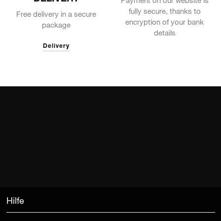
Payment on our website is
fully secure, thanks to
Free delivery in a secure
encryption of your bank
package
details
Delivery
Hilfe