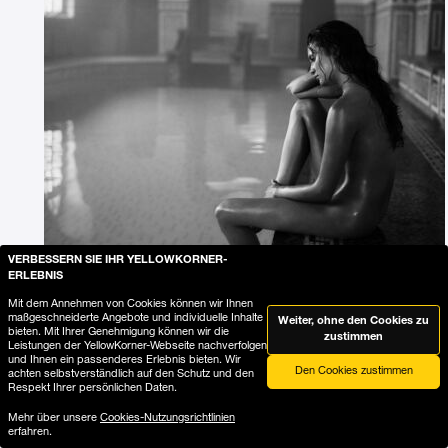
VERBESSERN SIE IHR YELLOWKORNER-
ERLEBNIS
Mit dem Annehmen von Cookies können wir Ihnen
maßgeschneiderte Angebote und individuelle Inhalte
Weiter, ohne den Cookies zu
bieten. Mit Ihrer Genehmigung können wir die
zustimmen
Leistungen der YellowKorner-Webseite nachverfolgen
und Ihnen ein passenderes Erlebnis bieten. Wir
Den Cookies zustimmen
Fügen Sie das Foto meiner Wunschliste hinzu
achten selbstverständlich auf den Schutz und den
Respekt Ihrer persönlichen Daten.
Mehr über unsere
Cookies-Nutzungsrichtlinien
erfahren.