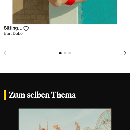
Sitting Boy
Fügen Sie das Foto meiner Wunschliste hinzu
Bart Debo
Zum selben Thema