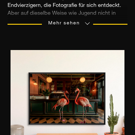
Endvierzigern, die Fotografie für sich entdeckt.
Aber auf dieselbe Weise wie Jugend nicht in
Jahren gezählt wird, kann auch Talent nicht an
Mehr sehen
den Lebensjahren festgemacht werden. Nach
Abendkursen baut er sich seine Tätigkeit als
Fotograf in Courtrai, Belgien, auf, wo er lebt,
arbeitet und regelmäßig ausstellt. Er liebt es
Inspiration an den unterschiedlichsten Stellen zu
finden und arbeitet an vielseitigen Projekten:
Fotos von Löwen in Südafrika liegen ihm ebenso
wie die Bäume in einem Wald bei ihm in der
Nähe, dicht gedrängte Menschen in der U-Bahn
oder ungewöhnliche Situationen in
Schwimmbädern. Bei seiner Arbeit jedoch
verwendet er immer diesselbe Vorgehensweise:
Er geht von einem realen Foto aus, reichert es
mit digitalen Prozessen an, wobei er