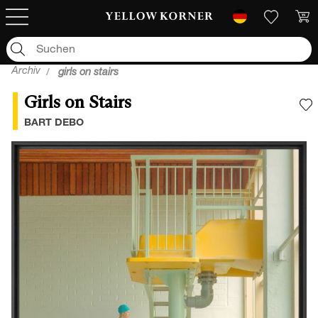
Archiv
girls on stairs
Girls on Stairs
F
BART DEBO