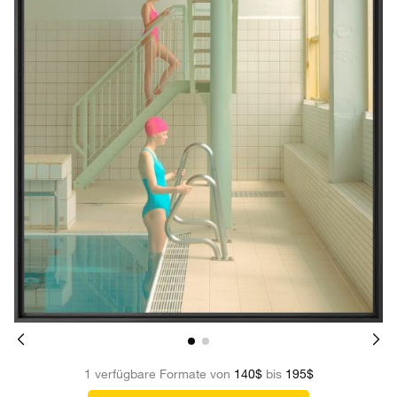
1 verfügbare Formate von
140$
bis
195$