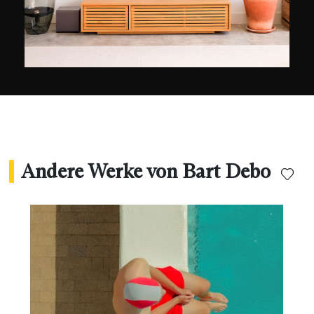
hauptsächlich Photoshop und Lightroom nutzt,
um auf diese Weise zu einer völlig neuen
Kreation zu gelangen. Um seine Arbeitsweise zu
erklären, zitiert er oft den berühmten Fotografen
Ansel Adams (1902-1984): „Man nimmt kein Foto
auf, man macht es“. Bart Debo hat dies zu
seinem Credo erhoben.
Andere Werke von Bart Debo