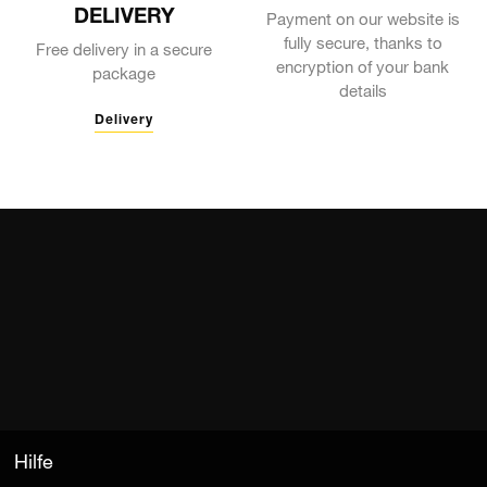
DELIVERY
Payment on our website is
fully secure, thanks to
Free delivery in a secure
encryption of your bank
package
details
Delivery
Hilfe