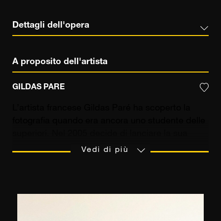
Dettagli dell'opera
A proposito dell'artista
GILDAS PARE
L’artista francese Gildas Paré ha scoperto la
fotografia quando era ancora uno studente delle
superiori. Nel 2005 decide di lanciare la sua
carriera come fotografo e inizia a lavorare per
Vedi di più
numerose agenzie di marketing e
comunicazione. Realizzerà i suoi primi progetti
personali nel 2011, come la serie “Food Waste”,
in cui gioca con le apparenze e mette in luce
tutta l'ambiguità dello spreco alimentare