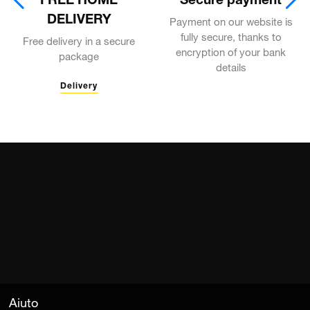
FREE HOME
Secure payment
DELIVERY
Payment on our website is
fully secure, thanks to
Free delivery in a secure
encryption of your bank
package
details
Delivery
Aiuto