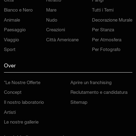
Città
Ritratto
Parigi
Bianco e Nero
Mare
Tutti i Temi
Animale
Nudo
Decorazione Murale
Paesaggio
Creazioni
Per Stanza
Viaggio
Città Americane
Per Atmosfera
Sport
Per Fotografo
Over
*Le Nostre Offerte
Aprire un franchising
Concept
Reclutamento e candidatura
Il nostro laboratorio
Sitemap
Artisti
Le nostre gallerie