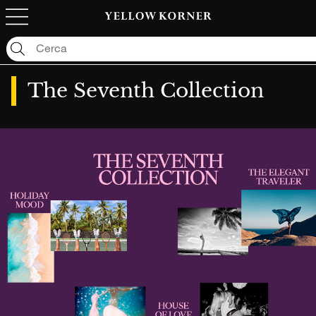
Purtroppo non abbiamo trovato nessun risultato: "null"
The Seventh Collection