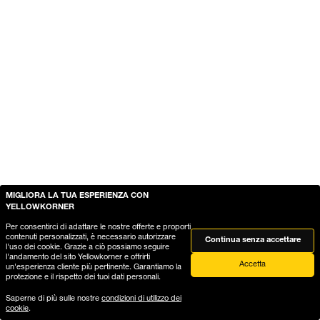
MIGLIORA LA TUA ESPERIENZA CON
YELLOWKORNER
Per consentirci di adattare le nostre offerte e proporti
contenuti personalizzati, è necessario autorizzare
Continua senza accettare
l'uso dei cookie. Grazie a ciò possiamo seguire
l'andamento del sito Yellowkorner e offrirti
Accetta
un'esperienza cliente più pertinente. Garantiamo la
protezione e il rispetto dei tuoi dati personali.
Saperne di più sulle nostre
condizioni di utilizzo dei
cookie
.