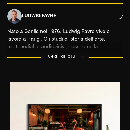
LUDWIG FAVRE
Nato a Senlis nel 1976, Ludwig Favre vive e
lavora a Parigi. Gli studi di storia dell'arte,
multimediali e audiovisivi, così come la
trasmissione di una passione tra un padre e un
Vedi di più
figlio, sono tutti mezzi che hanno formato
l'occhio del fotografo, sensibile alla riproduzione
di paesaggi pittoreschi. La pratica della
fotografia gli permette di catturare "momenti di
vita" che ama cogliere spontaneamente, durante
i suoi numerosi viaggi. In particolare, ha viaggiato
tra la Francia e gli Stati Uniti, dove si sente a
casa. A New York, in particolare, Ludwig Favre
ama farsi sorprendere dalle vertiginose