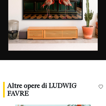
infrastrutture della città, che non si trovano da
nessun'altra parte. E, quando se ne presenta
l'occasione, rivela una visione della città divisa
tra dinamismo e serenità. Vincitore del premio
Geo nel 2015, le sue immagini sono state
esposte a Parigi, Sydney, Seoul, New York e Los
Angeles e sono utilizzate anche da marchi
importanti come Bauer Media Group, Visa
Platinum, L'Oréal e US Open.
Altre opere di LUDWIG
FAVRE