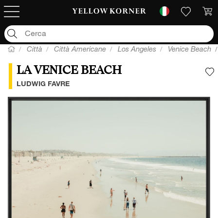
Città
Città Americane
Los Angeles
Venice Beach
LA VENICE BEACH
A
LUDWIG FAVRE