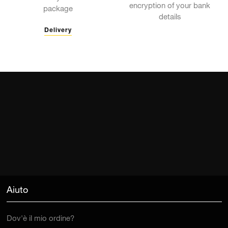
encryption of your bank
package
details
Delivery
Aiuto
Dov'è il mio ordine?