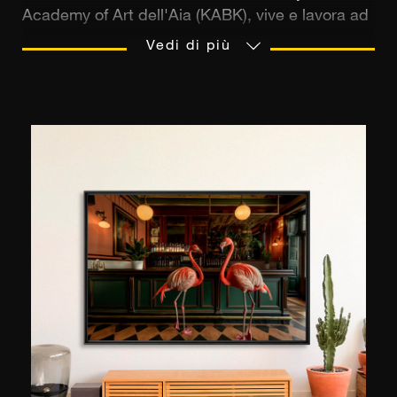
Academy of Art dell'Aia (KABK), vive e lavora ad
Amsterdam, pur continuando a svolgere
Vedi di più
un'attività itinerante in giro per il mondo. Il suo
lavoro affonda le radici in una sensibile
esplorazione dell'identità, della femminilità e
dell'intimità. Attraverso l'uso del corpo, del
colore e del paesaggio, trasforma la realtà in una
materia poetica e introspettiva.