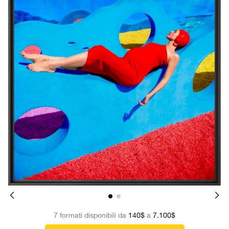
7 formati disponibili da
140$
a
7.100$