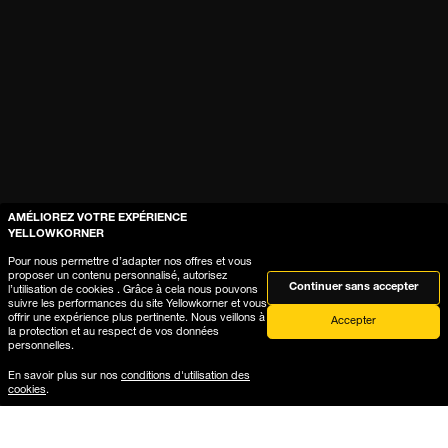
AMÉLIOREZ VOTRE EXPÉRIENCE
YELLOWKORNER
Pour nous permettre d’adapter nos offres et vous
proposer un contenu personnalisé, autorisez
Continuer sans accepter
l’utilisation de cookies . Grâce à cela nous pouvons
suivre les performances du site Yellowkorner et vous
offrir une expérience plus pertinente. Nous veillons à
Accepter
la protection et au respect de vos données
personnelles.
En savoir plus sur nos
conditions d'utilisation des
cookies
.