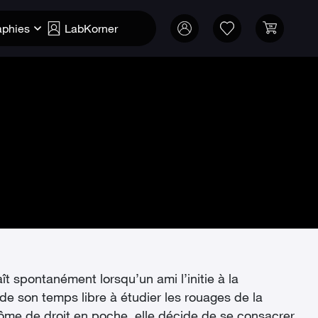
aphies
LabKorner
ît spontanément lorsqu’un ami l’initie à la
de son temps libre à étudier les rouages de la
lôme de droit en poche, elle décide de se consacrer