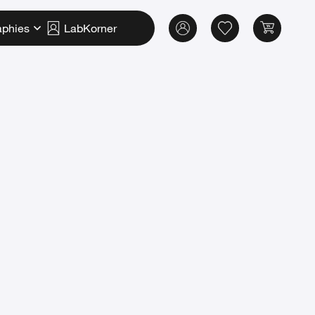
aphies
LabKorner