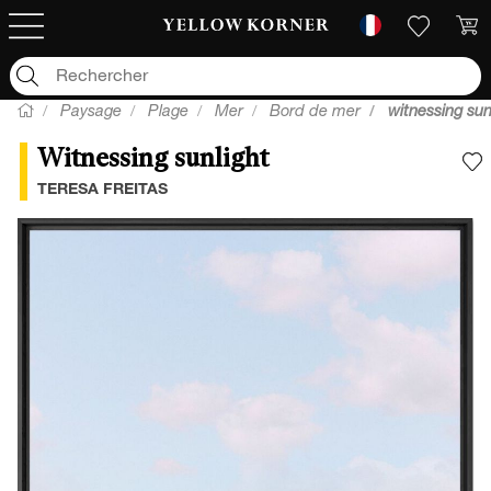
Paysage
Plage
Mer
Bord de mer
witnessing sun
Witnessing sunlight
A
TERESA FREITAS