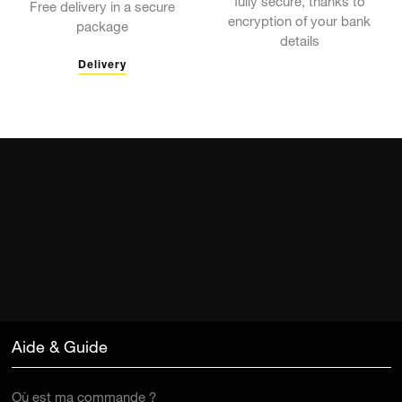
fully secure, thanks to
Free delivery in a secure
encryption of your bank
package
details
Delivery
Aide & Guide
Où est ma commande ?