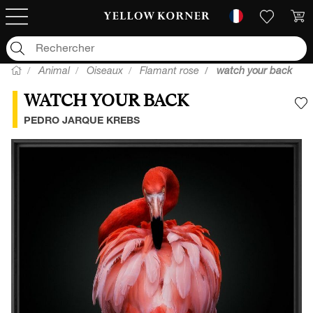
Animal
Oiseaux
Flamant rose
watch your back
WATCH YOUR BACK
A
PEDRO JARQUE KREBS