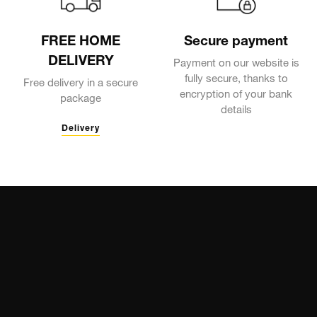
FREE HOME
Secure payment
DELIVERY
Payment on our website is
fully secure, thanks to
Free delivery in a secure
encryption of your bank
package
details
Delivery