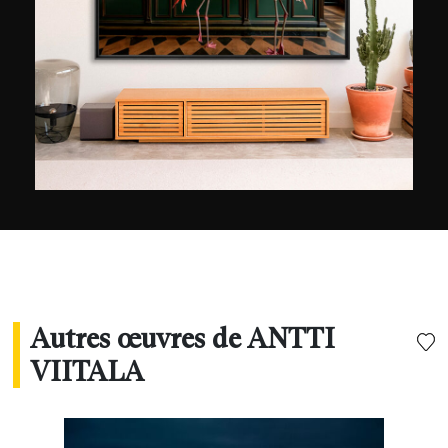
automnales sur la plage sud-africaine de Cape
Town. Préférant travailler sur place et en lumière
naturelle, l'approche photographique d'Antti
Vittala rend hommage aux artisans du passé. Il
combine l'inspiration des vieux maîtres avec une
maîtrise savante des nouvelles technologies qui
lui permettent de capturer les mouvements de
l'eau aux textures et aux nuances les plus
subtiles.
Autres œuvres de ANTTI
VIITALA