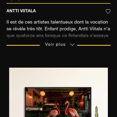
ANTTI VIITALA
Il est de ces artistes talentueux dont la vocation
se révèle très tôt. Enfant prodige, Antti Viitala n'a
que quatorze ans lorsque ce finlandais s'essaye
à réaliser ses premières images à travers l'oeil
Voir plus
de son objectif. Il débute sa carrière en tant
qu'assistant de grands photographes de
publicité et de mode avant de parcourir lui-
même le monde à la recherche de panoramas
grandioses. Sans contraintes géographiques, il
sillonne les terres de voyage de l'Islande à
l'Afrique du Sud pour s'interroger sur la
puissance de la nature. L'élégante série
Seascapes documente de façon minimaliste des
marées au bleu profond lors de tempêtes