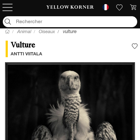
Animal
Oiseaux
vulture
Vulture
A
ANTTI VIITALA