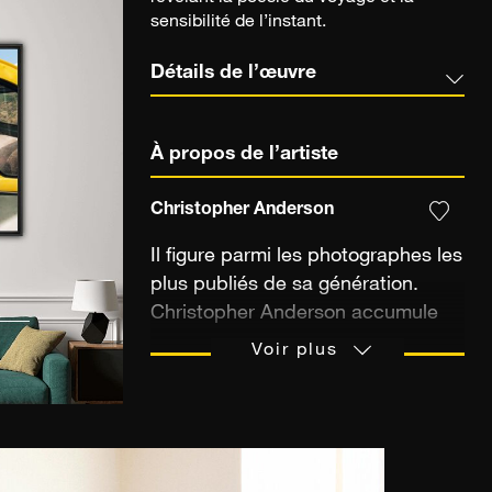
sensibilité de l’instant.
Détails de l’œuvre
À propos de l’artiste
Christopher Anderson
Il figure parmi les photographes les
plus publiés de sa génération.
Christopher Anderson accumule
récompenses, expositions et
Voir plus
publications à succès. Membre de
la prestigieuse agence Magnum
Photos de 2005 à 2023, il collabore
régulièrement avec The New York
Times, The New Yorker et New