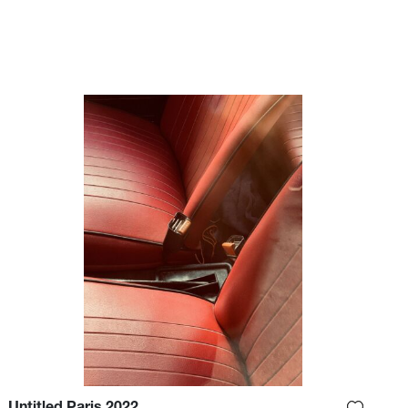
naissance à une trilogie iconique
(Son, Pia, Marion). Désormais
citoyen français, Christopher
Anderson exerce en tant que
photographe et cinéaste,
naviguant entre portrait, mode et
documentaire dans une approche
résolument personnelle.