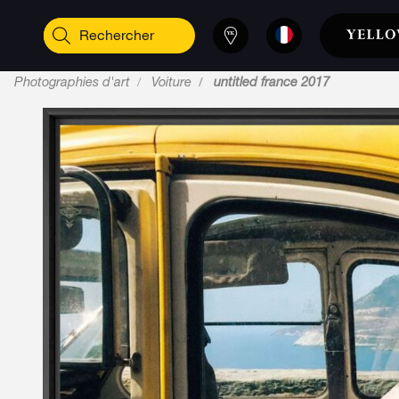
Photographies d'art
Voiture
untitled france 2017