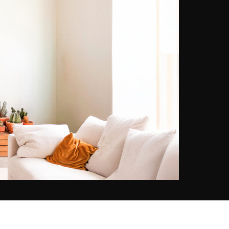
York Magazine et s’illustre par ses
reportages en zones de conflit. En
2000, son travail prend un tournant
décisif lorsqu'il documente la
traversée périlleuse de 44 Haïtiens
à bord d’une embarcation de
fortune – un récit poignant qui lui
vaut la médaille d’or Robert Capa.
Dès lors, son approche se charge
d’une intensité émotionnelle rare,
qu’il photographie des présidents,
des icônes culturelles ou des
instants du quotidien. L’arrivée de
son premier enfant en 2008
transforme son regard : il délaisse
les zones de guerre pour explorer
l’intimité familiale. Ce virage donne