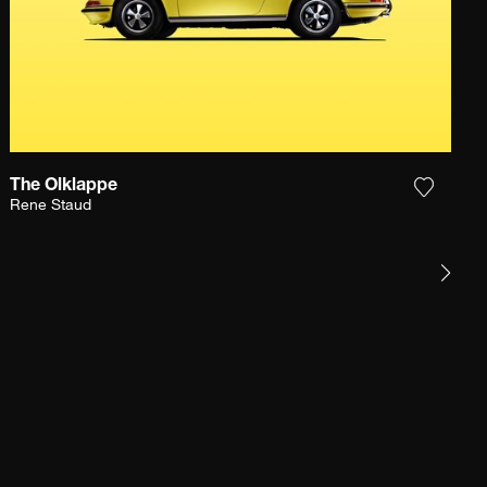
The Olklappe
r la photographie à ma wishlist
Ajouter
Rene Staud