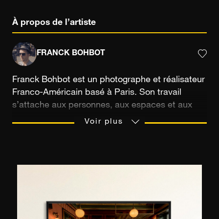
À propos de l’artiste
FRANCK BOHBOT
Franck Bohbot est un photographe et réalisateur
Franco-Américain basé à Paris. Son travail
s’attache aux personnes, aux espaces et aux
instants de vie. Guidé par le désir de préserver
Voir plus
des endroits chargés d’histoires et de traces
humaines, il explore la poésie de l’ordinaire, des
moments du quotidien à l’architecture et aux
savoir-faire, à travers une approche
cinématographique où la lumière, la couleur et la
composition jouent un rôle central. Fort de plus
de vingt ans d’expérience, dont dix années