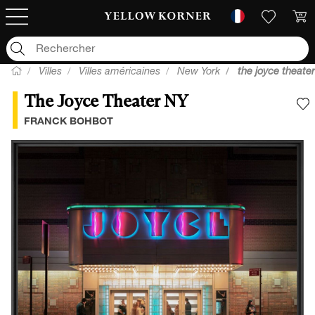
Villes
Villes américaines
New York
the joyce theater
The Joyce Theater NY
A
FRANCK BOHBOT