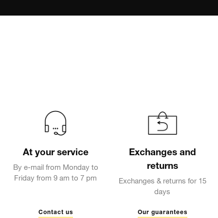
At your service
Exchanges and
returns
By e-mail from Monday to
Friday from 9 am to 7 pm
Exchanges & returns for 15
days
Contact us
Our guarantees