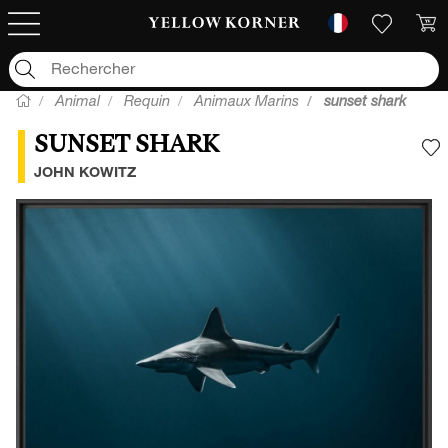
Animal
Requin
Animaux Marins
sunset shark
SUNSET SHARK
A
JOHN KOWITZ