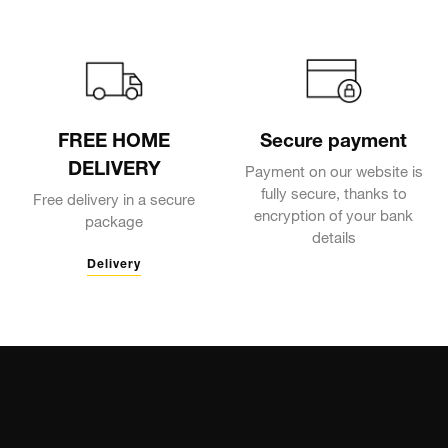
FREE HOME
Secure payment
DELIVERY
Payment on our website is
fully secure, thanks to
Free delivery in a secure
encryption of your bank
package
details
Delivery