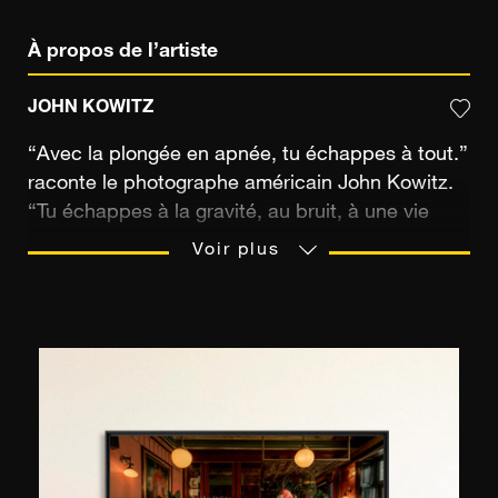
À propos de l’artiste
JOHN KOWITZ
“Avec la plongée en apnée, tu échappes à tout.”
raconte le photographe américain John Kowitz.
“Tu échappes à la gravité, au bruit, à une vie
débordée pour plonger dans un formidable
Voir plus
nouveau monde rempli de créatures
extraordinaires”. Hawaii, Bahamas, Costa Rica,
… John Kowitz écume les eaux tropicales du
monde entier muni de son objectif. Cet
amoureux des fonds marins commence sa
carrière en tant que moniteur de plongée en
apnée mais ne peut garder pour lui la beauté de
ce qu’il voit sous l’eau. Il se forme à la