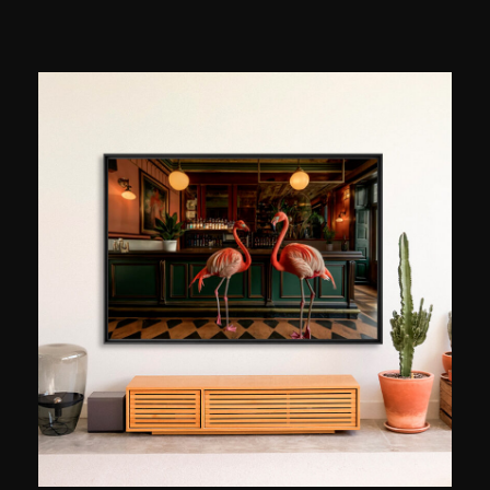
notamment de cinéma, c'est à travers la photo
qu'il choisit de s'exprimer à partir de 2010 : "la
photographie est le moyen le plus accessible
pour échantillonner chaque instant de la vie et
d'y donner une touche personnelle" explique-t-il.
À travers ses photos, il veut avant tout exprimer
une émotion. Mélangeant photographie et digital
painting grâce au stylet de sa tablette
graphique. Ses rendus font penser à des temps
d’exposition longs, l’illusion est créée. Il donne
vie à des œuvres singulières et originales qui
tranchent avec les photos de plages habituelles
en assumant des couleurs vives et affirmées
ainsi qu'un mouvement linéaire qui lui est
caractéristique.