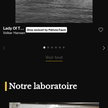
Lady Of The Sea
Drop exclusif by Patricia Faure
Volker Hansen
Ajou
Voir tout
Notre laboratoire