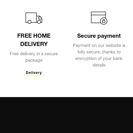
FREE HOME
Secure payment
DELIVERY
Payment on our website is
fully secure, thanks to
Free delivery in a secure
encryption of your bank
package
details
Delivery