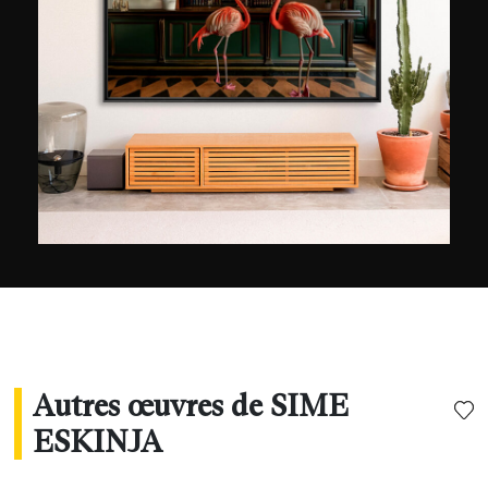
comme modèle. Il se déplacera ainsi de l’autre
côté de l’appareil pour réaliser à son tour ses
propres clichés. Sime Eskinja a depuis participé
à de multiples expositions à Zadar et Zagreb en
Croatie ainsi qu’à Londres en Grande-Bretgne, a
vu ses sensuels noirs et blancs publiés dans des
magazines de mode, participé à d’importantes
campagnes publicitaires et travaillé en lien avec
la grande majorité des agences de son pays.
Autres œuvres de SIME
ESKINJA