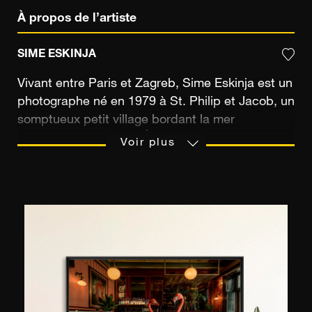
À propos de l’artiste
SIME ESKINJA
Vivant entre Paris et Zagreb, Sime Eskinja est un
photographe né en 1979 à St. Philip et Jacob, un
somptueux petit village bordant la mer
adriatique en Croatie. À seulement 14 ans, le
Voir plus
jeune homme talentueux suit des cours en arts
appliqués et s’essaye à la peinture pour
développer son imagination débordante. De
cette première expérience artistique, il
poursuivra des études secondaires à l’Université
d’Architecture où il obtientra un prestigieux
diplôme en design industriel. Sa découverte de
la photographie se fait au même moment, alors
qu’il n’est âgé que de 23 ans et qu’il travaille