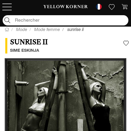
Mode
Mode femme
sunrise ii
SUNRISE II
A
SIME ESKINJA