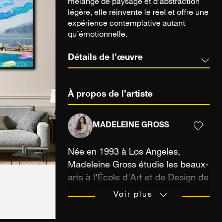
mélange de paysage et d’abstraction
légère, elle réinvente le réel et offre une
expérience contemplative autant
qu’émotionnelle.
Détails de l’œuvre
À propos de l’artiste
MADELEINE GROSS
Née en 1993 à Los Angeles,
Madeleine Gross étudie les beaux-
arts à l'École d'Art et de Design de
l'Ontario (Toronto). Spécialisée en
Voir plus
photographie, elle produit des
œuvres colorées et imaginatives