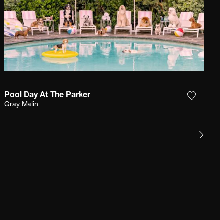
Pool Day At The Parker
r la photographie à ma wishlist
Ajouter
Gray Malin