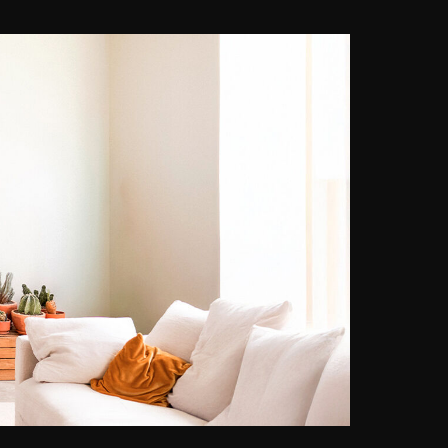
dans lesquelles elle mêle la réalité
du quotidien et l’abstraction. En
ajoutant quelques coups de
peinture, l’artiste augmente en
effet ses clichés de texture et de
couleurs afin de créer de nouveaux
récits immersifs pour les
spectateurs. Son inspiration,
Madeleine Gross la trouve dans la
nature, ses souvenirs et les petits
moments du quotidien. Fusionnant
la réalité de la photographie avec
l’art abstrait, l’artiste offre aux
spectateurs une façon plus ludique
et joyeuse de voir le monde.