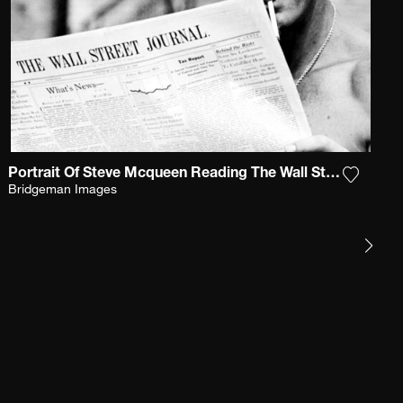
Portrait Of Steve Mcqueen Reading The Wall Street Journal, 1967
r la photographie à ma wishlist
Ajouter
Bridgeman Images