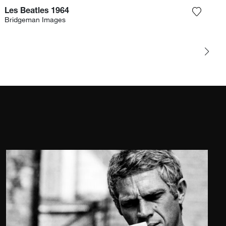
Les Beatles 1964
r la photographie à ma wishlist
Ajouter
Bridgeman Images