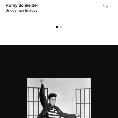
Romy Schneider
ter la photographie à ma wishlist
Ajoute
Bridgeman Images