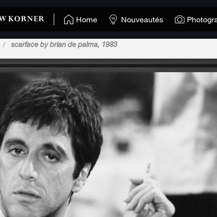
Home
Nouveautés
Photogr
scarface by brian de palma, 1983