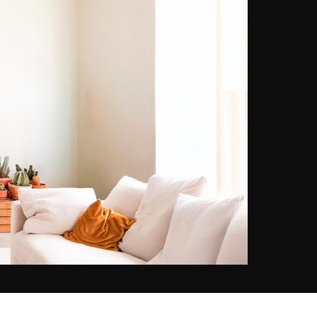
éditrice dans le domaine artistique,
Harriet Bridgeman souhaitait
"
rendre les œuvres d'art et les
illustrations facilement accessibles
à l'échelle mondiale.
" Aujourd'hui,
la plateforme dispose d'un
catalogue de plus de six millions
d'images provenant de
photographes, d'agences ou de
musées partenaires du monde
entier. Très attachée au respect
des droits d'auteurs à la création
artistique, Bridgeman Images gère
également depuis 1972, la collecte
des droits d'auteurs et de
reproduction pour le compte des
artistes ou de leurs ayants droits.