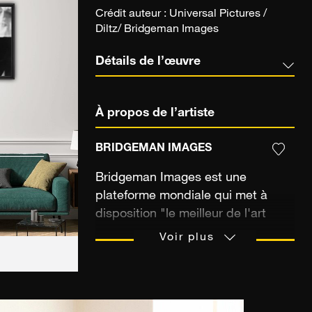
Crédit auteur : Universal Pictures /
Diltz/ Bridgeman Images
Détails de l’œuvre
À propos de l’artiste
BRIDGEMAN IMAGES
Bridgeman Images est une
plateforme mondiale qui met à
disposition "
le meilleur de l'art
pour la reproduction tout en
Voir plus
soutenant les musées, les artistes
et les collections.
" Elle a été
fondée en 1972, en Angleterre, par
Harriet Bridgeman. Journaliste et