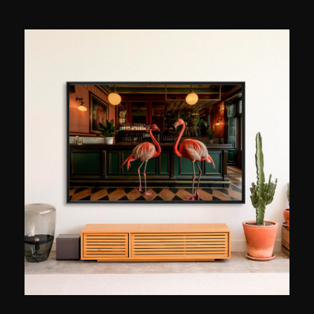
chantiers, puis pour affiner un regard plus
personnel sur l'espace, la lumière, et ce qu'ils
éveillent chez ceux qui les traversent. Sa série
parisienne, patiemment construite depuis son
installation dans la capitale en 2020, explore une
idée à la fois simple et redoutable : saisir Paris à
l'instant précis où la ville change de lumière. À la
golden hour, ce basculement de fin de journée
où le bruit s'apaise et où les volumes se révèlent
autrement. Matteo Merea retourne souvent aux
mêmes endroits, parce que chaque passage
donne une image différente. Formé à la
photographie argentique avant de passer au
numérique, il travaille sans retouche excessive,
soucieux de restituer l'atmosphère telle qu'elle
se donne. « Une image dépasse toutes les
langues », dit-il. « Elle permet de partager une