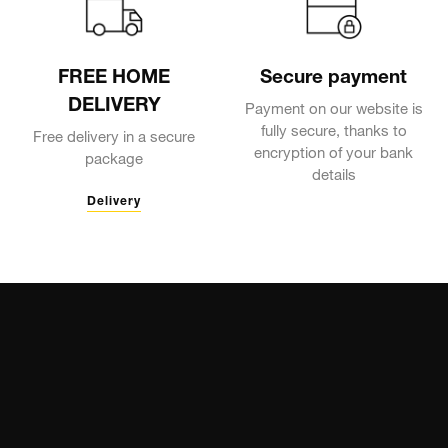
FREE HOME
Secure payment
DELIVERY
Payment on our website is
fully secure, thanks to
Free delivery in a secure
encryption of your bank
package
details
Delivery