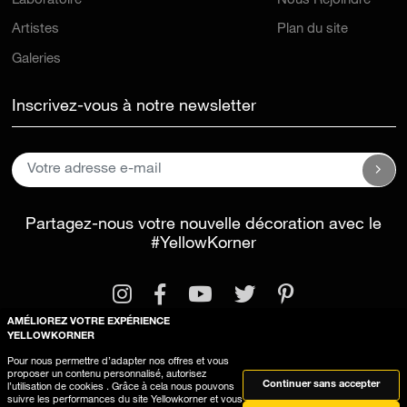
Laboratoire
Nous Rejoindre
Artistes
Plan du site
Galeries
Inscrivez-vous à notre newsletter
Partagez-nous votre nouvelle décoration avec le
#YellowKorner
AMÉLIOREZ VOTRE EXPÉRIENCE
YELLOWKORNER
Pour nous permettre d’adapter nos offres et vous
proposer un contenu personnalisé, autorisez
Mentions légales
Conditions générales d'utilisation
Continuer sans accepter
l’utilisation de cookies . Grâce à cela nous pouvons
suivre les performances du site Yellowkorner et vous
Utilisation des cookies