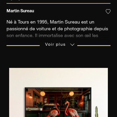
Martin Sureau
Né à Tours en 1995, Martin Sureau est un
passionné de voiture et de photographie depuis
son enfance. Il immortalise avec son œil les
détails de design de ces œuvres d'arts que ça
Voir plus
soit statique, ou en mouvement. Il essaye
toujours de les mettre en valeur sous tous les
angles. Il capture des scènes de course que ça
soit sur la piste, dans les stands ou même dans
la nature. Régulièrement en vadrouille, il capture
des scènes de vie du quotidien, des paysages et
des détails architecturaux.