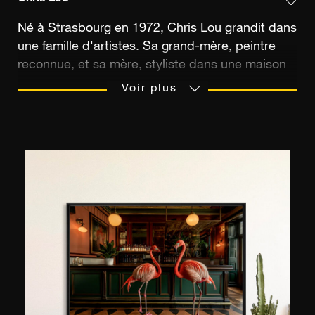
Né à Strasbourg en 1972, Chris Lou grandit dans
une famille d'artistes. Sa grand-mère, peintre
reconnue, et sa mère, styliste dans une maison
de haute couture, attisent son intérêt pour
Voir plus
toutes les formes d’art. Très jeune, il s’essaie à la
peinture, à la photographie, se passionne pour le
cinéma et la musique. Aujourd’hui, après avoir
créé un label de musique électronique, et après
avoir collaboré avec des photographes pendant
plusieurs dizaines d’années, Chris Lou laisse sa
créativité s’exprimer à travers des projets
personnels. Argentique ou numérique, derrière
son objectif, il capture des images uniques
inspirées par le design, la mode et l’éternel
féminin.