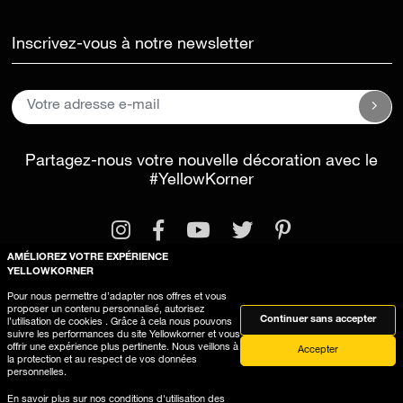
Inscrivez-vous à notre newsletter
Partagez-nous votre nouvelle décoration avec le
#YellowKorner
AMÉLIOREZ VOTRE EXPÉRIENCE
YELLOWKORNER
Pour nous permettre d’adapter nos offres et vous
proposer un contenu personnalisé, autorisez
Mentions légales
Conditions générales d'utilisation
Continuer sans accepter
l’utilisation de cookies . Grâce à cela nous pouvons
suivre les performances du site Yellowkorner et vous
Utilisation des cookies
offrir une expérience plus pertinente. Nous veillons à
Accepter
la protection et au respect de vos données
personnelles.
En savoir plus sur nos
conditions d'utilisation des