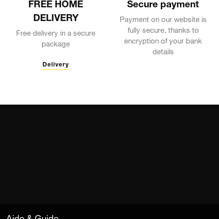
FREE HOME
Secure payment
DELIVERY
Payment on our website is
fully secure, thanks to
Free delivery in a secure
encryption of your bank
package
details
Delivery