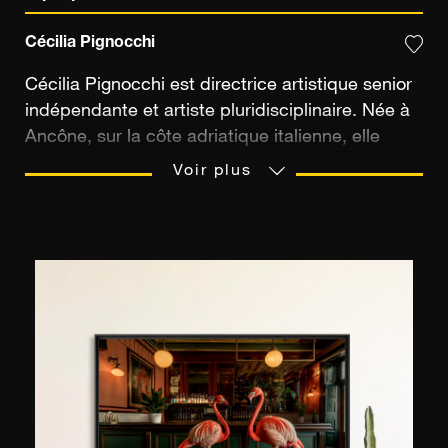
Cécilia Pignocchi
Cécilia Pignocchi est directrice artistique senior
indépendante et artiste pluridisciplinaire. Née à
Ancône, sur la côte adriatique italienne, elle
développe très tôt une sensibilité visuelle nourrie
Voir plus
par la mer et la lumière. Après huit années chez
Wieden + Kennedy à Amsterdam, où elle signe
des campagnes internationales primées pour
des marques comme Samsung ou Instagram,
elle amorce un virage plus personnel. Elle
explore la photographie lorsque le soleil brille et
compose des collages les jours de pluie.
L’escalade, qu’elle pratique avec passion, irrigue
son œuvre comme une métaphore de l’élan vital.