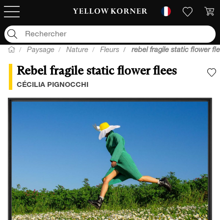
Paysage
Nature
Fleurs
rebel fragile static flower fl
Rebel fragile static flower flees
A
CÉCILIA PIGNOCCHI