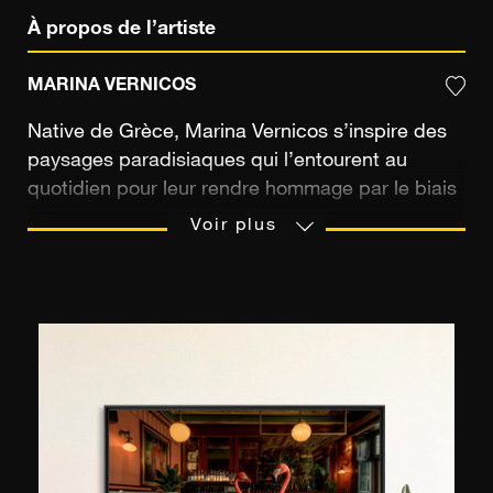
À propos de l’artiste
MARINA VERNICOS
Native de Grèce, Marina Vernicos s’inspire des
paysages paradisiaques qui l’entourent au
quotidien pour leur rendre hommage par le biais
de son travail photographique. Née à Athènes,
Voir plus
elle voue une profonde admiration pour son pays
d’origine et notamment pour les îles grecques
paradisiaques qu’elle capture au travers
d’impressionnantes vues aériennes. Sa passion
pour la photographie est née à la suite d’un
parcours académique initié en 1994 au Emerson
College de Boston et poursuivit en 1999 à
l’université de Harvard. Dès 2001, elle expose
ses images à l’international et entame des