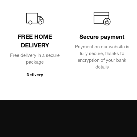
FREE HOME
Secure payment
DELIVERY
Payment on our website is
fully secure, thanks to
Free delivery in a secure
encryption of your bank
package
details
Delivery