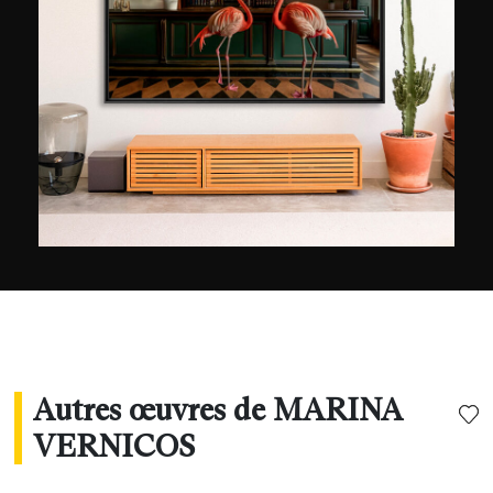
collaborations pour les marques Mercedes,
Perrier, Folli Follie, Hermès et Napapijri. Outre
Londres, New York et Monaco, ses clichés ont
été présentés au Musée des Cyclades en Grèce,
au Musée du Louvre à Paris ainsi qu’au
Hangaram Art Museum en Corée. Marina
Vernicos a été lauréate du prix Sandro Botticelli
au Palazzo Giucciardi Bongianna à Florence et a
reçu le premier prix de National Geographic pour
l’un de ses clichés pris en Antarctique.
Autres œuvres de MARINA
VERNICOS